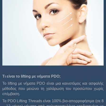
Τι είναι το
lifting
με νήματα
PDO
;
Το lifting με νήματα PDO είναι μια καινοτόμος και ασφαλής
μέθοδος που μειώνει τη χαλάρωση του προσώπου χωρίς
επέμβαση.
Τα PDO Lifting Threads είναι 100% βιο-απορροφήσιμα (σε 8