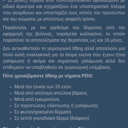
– 12 μήνες) νήματα από πολυπροπυλένιο εφοδιασμένα με
ειδικά άγκιστρα και σχηματίζουν ένα υποστηρικτικό πλέγμα
που ανορθώνει και υποστηρίζει τους ιστούς του προσώπου
και του σώματος με απολύτως ασφαλή τρόπο.
Παράλληλα, με τον ερεθισμό του δέρματος από την
εφαρμογή της βελόνας, παράγεται κολλαγόνο, το οποίο
παρατείνει τα αποτελέσματα της θεραπείας ως και 16 μήνες.
Δεν αντικαθιστούν το χειρουργικό lifting αλλά αποτελούν μια
πολύ καλή εναλλακτική για τα άτομα εκείνα που έχουν ήπια
χαλάρωση ή ακόμα και σημαντική χαλάρωση αλλά δεν
επιθυμούν να υποβληθούν σε χειρουργική επέμβαση.
Πότε χρειαζόμαστε
lifting
με νήματα
PDO
;
Μετά την ηλικία των 35 ετών
Μετά από απότομη απώλεια βάρους
Μετά από εγκυμοσύνη
Σε περιπτώσεις ελάστωσης ή χαλάρωσης
Σε φωτογηρασμένα δέρματα
Σε λεπτό γονιαδιακά δέρμα (διάφανο)