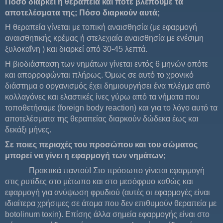
Πόσο διαρκεί η θεραπεία και πότε βλέπουμε τα
αποτελέσματα της; Πόσο διαρκούν αυτά;
Η θεραπεία γίνεται με τοπική αναισθησία (με εφαρμογή
αναισθητικής κρέμας ή στελεχιαία αναισθησία με ενέσιμη
ξυλοκαΐνη ) και διαρκεί από 30-45 λεπτά.
Η βιοδιάσπαση των νημάτων γίνεται εντός 6 μηνών οπότε
και απορροφώνται πλήρως. Όμως σε αυτό το χρονικό
διάστημα ο οργανισμός έχει δημιουργήσει ένα πλέγμα από
κολλαγόνες και ελαστικές ίνες γύρω από τα νήματα που
τοποθετήσαμε (foreign body reaction) και για το λόγο αυτό τα
αποτελέσματα της θεραπείας διαρκούν δώδεκα έως και
δεκάξι μήνες.
Σε ποιες περιοχές του προσώπου και του σώματος
μπορεί να γίνει η εφαρμογή των νημάτων;
Πρακτικά παντού! Στο πρόσωπο γίνεται εφαρμογή
στις ρυτίδες στο μέτωπο και στο μεσόφρυο καθώς και
εφαρμογή για ανύψωση φρυδιού (αυτές οι εφαρμογές είναι
ιδιαίτερα χρήσιμες σε άτομα που δεν επιθυμούν θεραπεία με
botolinum toxin). Επίσης άλλα σημεία εφαρμογής είναι στο