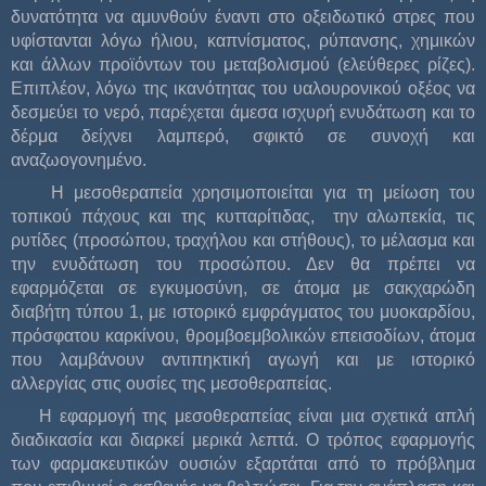
δυνατότητα να αμυνθούν έναντι στο οξειδωτικό στρες που
υφίστανται λόγω ήλιου, καπνίσματος, ρύπανσης, χημικών
και άλλων προϊόντων του μεταβολισμού (ελεύθερες ρίζες).
Επιπλέον, λόγω της ικανότητας του υαλουρονικού οξέος να
δεσμεύει το νερό, παρέχεται άμεσα ισχυρή ενυδάτωση και το
δέρμα δείχνει λαμπερό, σφικτό σε συνοχή και
αναζωογονημένο.
Η μεσοθεραπεία χρησιμοποιείται για τη μείωση του
τοπικού πάχους και της κυτταρίτιδας, την αλωπεκία, τις
ρυτίδες (προσώπου, τραχήλου και στήθους), το μέλασμα και
την ενυδάτωση του προσώπου. Δεν θα πρέπει να
εφαρμόζεται σε εγκυμοσύνη, σε άτομα με σακχαρώδη
διαβήτη τύπου 1, με ιστορικό εμφράγματος του μυοκαρδίου,
πρόσφατου καρκίνου, θρομβοεμβολικών επεισοδίων, άτομα
που λαμβάνουν αντιπηκτική αγωγή και με ιστορικό
αλλεργίας στις ουσίες της μεσοθεραπείας.
Η εφαρμογή της μεσοθεραπείας είναι μια σχετικά απλή
διαδικασία και διαρκεί μερικά λεπτά. Ο τρόπος εφαρμογής
των φαρμακευτικών ουσιών εξαρτάται από το πρόβλημα