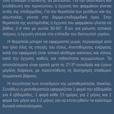
που επιθυμεί ο ασθενής να βελτιώσει. Για την ανάπλαση και
ενυδάτωση του προσώπου, η έγχυση του φαρμάκου γίνεται
εντός της επιδερμίδας. Για την θεραπεία των ρυτίδων και της
αλωπεκίας, γίνεται στο δερμο-επιδερμιδικό όριο. Στην
θεραπεία της κυτταρίτιδας η έγχυση του φαρμάκου γίνεται σε
βάθος 2-4 mm με γωνία 30-60°. Ενώ για μείωση τοπικού
πάχους η έγχυση γίνεται στο επίπεδο του δικτυωτού χορίου.
Η θεραπεία μπορεί να εφαρμοστεί χωρίς περιορισμό από
τον ήλιο όλες τις εποχές του έτους. Ανεπιθύμητες ενέργειες
κατά την εφαρμογή είναι τοπικό αίσθημα καύσους και πόνος
κατά την έγχυση, καθώς και πιθανότητα εκχυμώσεων. Τα
η
η
αποτελέσματα είναι ορατά μετά τη 2
-3
συνεδρία και έχουν
μεγάλη διάρκεια, με προϋπόθεση τη διατήρηση σταθερού
σωματικού βάρους.
Η συχνότητα των συνεδριών της μεσοθεραπείας ποικίλει.
Συνήθως η μεσοθεραπεία εφαρμόζεται 1 φορά την εβδομάδα
για 4 εβδομάδες, 1 φορά κάθε 15 ημέρες για 2 μήνες και 1
φορά τον μήνα για 1-2 μήνες για να επιτευχθούν τα καλύτερα
δυνατά αποτελέσματα.