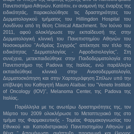
Πανεπιστήμιο Αθηνών. Κατόπιν, εν αναμονή της έναρξης της
ειδικότητάς, παρακολούθησε τις δραστηριότητες του
Δερματολογικού τμήματος του Hillingdon Hospital του
Λονδίνου από τη θέση Clinical Attachment. Τον Ιούνιο του
2011, αφού ολοκλήρωσε την εκπαίδευσή της στην
Δερματολογική κλινική του Πανεπιστημίου Αθηνών του
Νοσοκομείου "Ανδρέας Συγγρός" απέκτησε τον τίτλο της
ειδικότητας "Δερματολογίας - Αφροδισιολογίας". Στη
συνέχεια, μετεκπαιδεύθηκε στην Παιδοδερματολογία στο
Πανεπιστήμιο της Padova της Ιταλίας, ενώ παράλληλα
εκπαιδεύθηκε κλινικά στην Ανοσοδερματολογία,
Δερματοσκόπηση και στην Χαρτογράφηση Σπίλων υπό την
επίβλεψη του Καθηγητή Mauro Alaibac του "Veneto Instituto
of Oncology (IOV)", Melanoma Center, της Padova της
Ιταλίας.
Παράλληλα με τις ανωτέρω δραστηριότητες της, τον
Μάρτιο του 2009 ολοκλήρωσε το Μεταπτυχιακό της στο
τμήμα της Φαρμακευτικής - Τομέας Φαρμακογνωσίας του
Εθνικού και Καποδιστριακού Πανεπιστημίου Αθηνών με
θέμα " Απομόνωση, ανάπτυξη, παραγωγή και έλεγχος