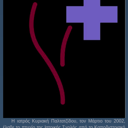
Η ιατρός Κυριακή Παλτατζίδου, τον Μάρτιο του 2002,
έλαβε το πτυχίο της Ιατρικής Σχολής από το Καποδιστριακό