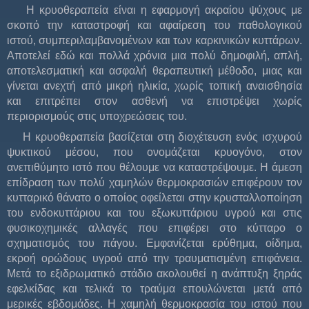
Η κρυοθεραπεία είναι η εφαρμογή ακραίου ψύχους με
σκοπό την καταστροφή και αφαίρεση του παθολογικού
ιστού, συμπεριλαμβανομένων και των καρκινικών κυττάρων.
Αποτελεί εδώ και πολλά χρόνια μια πολύ δημοφιλή, απλή,
αποτελεσματική και ασφαλή θεραπευτική μέθοδο, μιας και
γίνεται ανεχτή από μικρή ηλικία, χωρίς τοπική αναισθησία
και επιτρέπει στον ασθενή να επιστρέψει χωρίς
περιορισμούς στις υποχρεώσεις του.
Η κρυοθεραπεία βασίζεται στη διοχέτευση ενός ισχυρού
ψυκτικού μέσου, που ονομάζεται κρυογόνο, στον
ανεπιθύμητο ιστό που θέλουμε να καταστρέψουμε. Η άμεση
επίδραση των πολύ χαμηλών θερμοκρασιών επιφέρουν τον
κυτταρικό θάνατο ο οποίος οφείλεται στην κρυσταλλοποίηση
του ενδοκυττάριου και του εξωκυττάριου υγρού και στις
φυσικοχημικές αλλαγές που επιφέρει στο κύτταρο ο
σχηματισμός του πάγου. Εμφανίζεται ερύθημα, οίδημα,
εκροή ορώδους υγρού από την τραυματισμένη επιφάνεια.
Μετά το εξιδρωματικό στάδιο ακολουθεί η ανάπτυξη ξηράς
εφελκίδας και τελικά το τραύμα επουλώνεται μετά από
μερικές εβδομάδες. Η χαμηλή θερμοκρασία του ιστού που