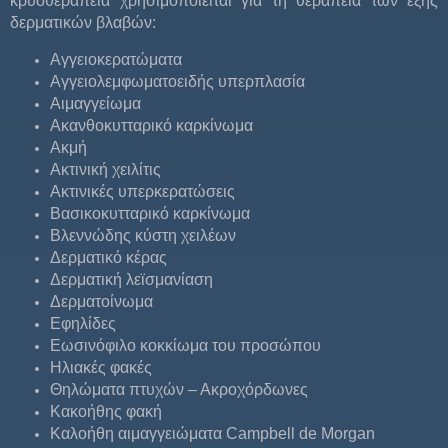
κρυοθεραπεία χρησιμοποιείται για τη θεραπεία των εξής
δερματικών βλαβών:
Αγγειοκερατώματα
Αγγειολεμφωματοειδής υπερπλασία
Αιμαγγείωμα
Ακανθοκυτταρικό καρκίνωμα
Ακμή
Ακτινική χειλίτις
Ακτινικές υπερκερατώσεις
Βασικοκυτταρικό καρκίνωμα
Βλεννώδης κύστη χειλέων
Δερματικό κέρας
Δερματική λεϊσμανίαση
Δερματοίνωμα
Εφηλίδες
Εωσινόφιλο κοκκίωμα του προσώπου
Ηλιακές φακές
Θηλώματα πτυχών – Ακροχόρδωνες
Κακοήθης φακή
Καλοήθη αιμαγγειώματα Campbell de Morgan