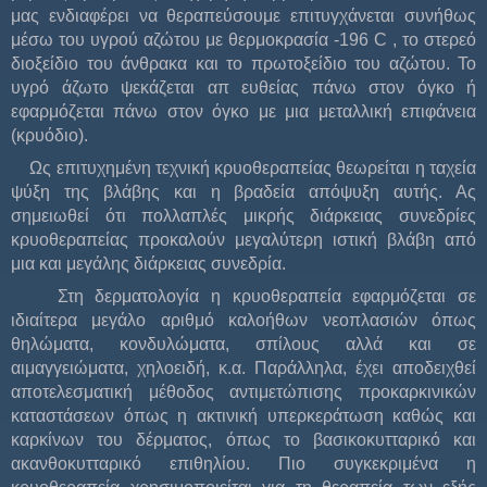
μας ενδιαφέρει να θεραπεύσουμε επιτυγχάνεται συνήθως
μέσω του υγρού αζώτου με θερμοκρασία -196 C , το στερεό
διοξείδιο του άνθρακα και το πρωτοξείδιο του αζώτου. Το
υγρό άζωτο ψεκάζεται απ ευθείας πάνω στον όγκο ή
εφαρμόζεται πάνω στον όγκο με μια μεταλλική επιφάνεια
(κρυόδιο).
Ως επιτυχημένη τεχνική κρυοθεραπείας θεωρείται η ταχεία
ψύξη της βλάβης και η βραδεία απόψυξη αυτής. Ας
σημειωθεί ότι πολλαπλές μικρής διάρκειας συνεδρίες
κρυοθεραπείας προκαλούν μεγαλύτερη ιστική βλάβη από
μια και μεγάλης διάρκειας συνεδρία.
Στη δερματολογία η κρυοθεραπεία εφαρμόζεται σε
ιδιαίτερα μεγάλο αριθμό καλοήθων νεοπλασιών όπως
θηλώματα, κονδυλώματα, σπίλους αλλά και σε
αιμαγγειώματα, χηλοειδή, κ.α. Παράλληλα, έχει αποδειχθεί
αποτελεσματική μέθοδος αντιμετώπισης προκαρκινικών
καταστάσεων όπως η ακτινική υπερκεράτωση καθώς και
καρκίνων του δέρματος, όπως το βασικοκυτταρικό και
ακανθοκυτταρικό επιθηλίου. Πιο συγκεκριμένα η