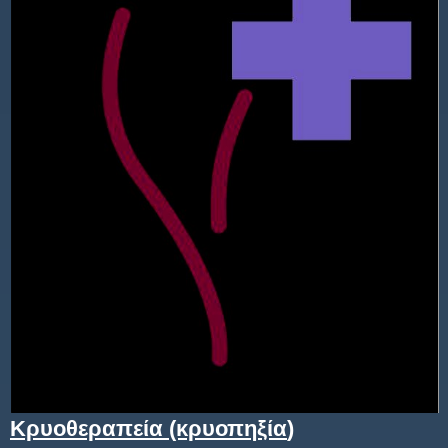
Κρυοθεραπεία (κρυοπηξία
)