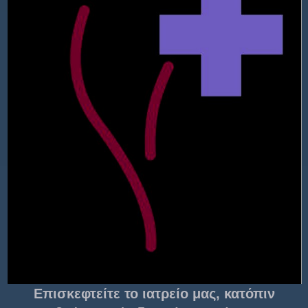
Επισκεφτείτε το ιατρείο μας, κατόπιν