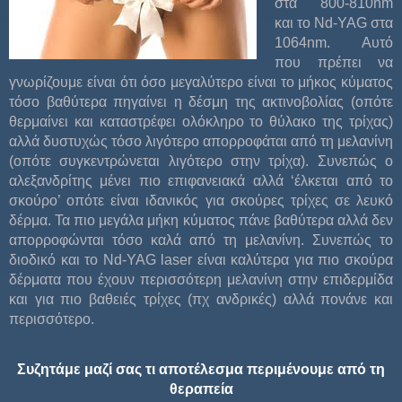
στα 800-810nm
και το Nd-YAG στα
1064nm. Αυτό
που πρέπει να
γνωρίζουμε είναι ότι όσο μεγαλύτερο είναι το μήκος κύματος
τόσο βαθύτερα πηγαίνει η δέσμη της ακτινοβολίας (οπότε
θερμαίνει και καταστρέφει ολόκληρο το θύλακο της τρίχας)
αλλά δυστυχώς τόσο λιγότερο απορροφάται από τη μελανίνη
(οπότε συγκεντρώνεται λιγότερο στην τρίχα). Συνεπώς ο
αλεξανδρίτης μένει πιο επιφανειακά αλλά ‘έλκεται από το
σκούρο’ οπότε είναι ιδανικός για σκούρες τρίχες σε λευκό
δέρμα. Τα πιο μεγάλα μήκη κύματος πάνε βαθύτερα αλλά δεν
απορροφώνται τόσο καλά από τη μελανίνη. Συνεπώς το
διοδικό και το Nd-YAG laser είναι καλύτερα για πιο σκούρα
δέρματα που έχουν περισσότερη μελανίνη στην επιδερμίδα
και για πιο βαθειές τρίχες (πχ ανδρικές) αλλά πονάνε και
περισσότερο.
Συζητάμε μαζί σας τι αποτέλεσμα περιμένουμε από τη
θεραπεία