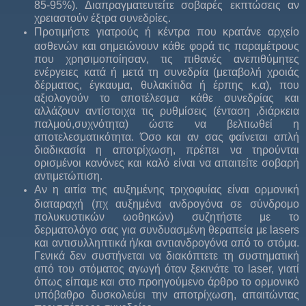
85-95%). Διαπραγματευτείτε σοβαρές εκπτώσεις αν
χρειαστούν έξτρα συνεδρίες.
Προτιμήστε γιατρούς ή κέντρα που κρατάνε αρχείο
ασθενών και σημειώνουν κάθε φορά τις παραμέτρους
που χρησιμοποίησαν, τις πιθανές ανεπιθύμητες
ενέργειες κατά ή μετά τη συνεδρία (μεταβολή χροιάς
δέρματος, έγκαυμα, θυλακίτιδα ή έρπης κ.α), που
αξιολογούν το αποτέλεσμα κάθε συνεδρίας και
αλλάζουν αντίστοιχα τις ρυθμίσεις (ένταση ,διάρκεια
παλμού,συχνότητα) ώστε να βελτιωθεί η
αποτελεσματικότητα. Όσο και αν σας φαίνεται απλή
διαδικασία η αποτρίχωση, πρέπει να τηρούνται
ορισμένοι κανόνες και καλό είναι να απαιτείτε σοβαρή
αντιμετώπιση.
Αν η αιτία της αυξημένης τριχοφυίας είναι ορμονική
διαταραχή (πχ αυξημένα ανδρογόνα σε σύνδρομο
πολυκυστικών ωοθηκών) συζητήστε με το
δερματολόγο σας για συνδυασμένη θεραπεία με lasers
και αντισυλληπτικά ή/και αντιανδρογόνα από το στόμα.
Γενικά δεν συστήνεται να διακόπτετε τη συστηματική
από του στόματος αγωγή όταν ξεκινάτε το laser, γιατί
όπως είπαμε και στο προηγούμενο άρθρο το ορμονικό
υπόβαθρο δυσκολεύει την αποτρίχωση, απαιτώντας