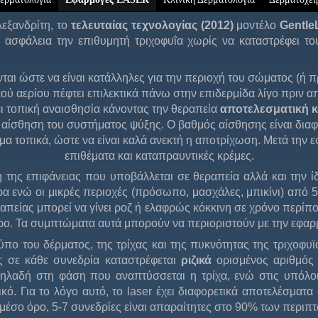
εξανδρίτη, το
τελευταίας τεχνολογίας (2012)
μοντέλο
Gentl
ασφάλεια την επιθυμητή τριχοφυΐα χωρίς να καταστρέφει το
ι ώστε να είναι κατάλληλες για την περιοχή του σώματος (ή π
ού αερίου πέφτει επιλεκτικά πάνω στην επιδερμίδα λίγο πριν α
ι τοπική αναισθησία κάνοντας την θεραπεία
αποτελεσματική 
ν αίσθηση του συστήματος ψύξης. Ο βαθμός αίσθησης είναι δια
α τοπικά, ώστε να είναι καλά ανεκτή η αποτρίχωση. Μετά την ε
επιθέματα και καταπραυντικές κρέμες.
ς επιφάνειας που υποβάλλεται σε θεραπεία αλλά και την ίδι
ρα ενώ οι μικρές περιοχές (πρόσωπο, μασχάλες, μπικίνι) από 
ραπείας μπορεί να γίνει ροζ ή ελαφρώς κόκκινη σε χρόνο περίπο
ωρο. Τα συμπτώματα αυτά μπορούν να περιοριστούν με την εφα
του δέρματος, της τρίχας και της πυκνότητας της τριχοφυϊας
ς σε κάθε συνεδρία καταστρέφεται
ριζικά
ορισμένος αριθμός 
ηλαδή στη φάση που αναπτύσσεται η τρίχα, ενώ στις υπόλοι
ικό. Για το λόγο αυτό, το laser έχει διαφορετικά αποτελέσματα
μέσο όρο, 5-7 συνεδρίες είναι απαραίτητες στο 90% των περιπ