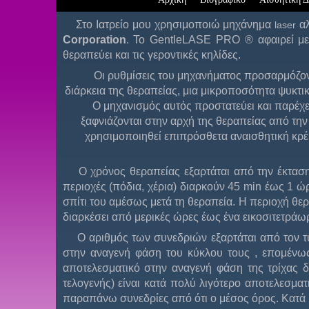
Στο Ιατρείο μου χρησιμοποιώ μηχάνημα
αλ
laser
Corporation
. To GentleLASE PRO ® αφαιρεί με 
θεραπεύει και τις γεροντικές κηλίδες.
Οι ρυθμίσεις του μηχανήματος προσαρμόζοντα
διάρκεια της θεραπείας, μια μικροποσότητα ψυκτικ
Ο μηχανισμός αυτός προστατεύει και παρέχε
ξαφνιάζονται στην αρχή της θεραπείας από τη
χρησιμοποιηθεί επιπρόσθετα αναισθητική κρέμ
Ο χρόνος θεραπείας εξαρτάται από την έκταση τη
περιοχές (πόδια, χέρια) διαρκούν 45 min έως 1 ώ
σπίτι του αμέσως μετά τη θεραπεία. Η περιοχή θε
διαρκέσει από μερικές ώρες έως ένα εικοσιτετρά
Ο αριθμός των συνεδριών εξαρτάται από τον τύπο 
στην αναγενή φάση του κύκλου τους , επομένω
αποτελεσματικό στην αναγενή φάση της τρίχας δ
τελογενής) είναι κατά πολύ λιγότερο αποτελεσματ
παραπάνω συνεδρίες από ότι ο μέσος όρος. Κατά 