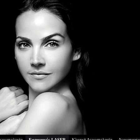
ερματολογία
Εφαρμογές LASER
Κλινική Δερματολογία
Δερματοχει