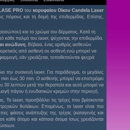
eLASE PRO
του
κορυφαίου Οίκου Candela Laser
υς πόρους και τη δομή της επιδερμίδας. Επίσης,
ροσώπου) και το χρώμα του δέρματος. Κατά τη
πό κάθε παλμό του laser, ψύχοντας την επιδερμίδα.
και ανώδυνη
. Βέβαια, ένας αριθμός ασθενών
φορετικός από ασθενή σε ασθενή ενώ μπορεί να
φαρμογή, εάν χρειάζεται, τοποθετούνται ψυχρά
α την συσκευή laser. Για παράδειγμα, οι μεγάλες
5 min έως 30 min. Ο ασθενής μπορεί να επιστρέψει
υ 30 λεπτών μετά την θεραπεία και αυτό μπορεί να
ρμογή πάγου ή ενυδατικών κρεμών στην περιοχή.
. Το laser, προσβάλλει τις τρίχες που βρίσκονται
τριχικών θυλάκων. Επομένως, το laser είναι πιο
πες φάσεις ανάπτυξης της τρίχας (καταγενής και
 σε κάθε άτομο και κάποια άτομα ίσως χρειάζονται
τώσεων.